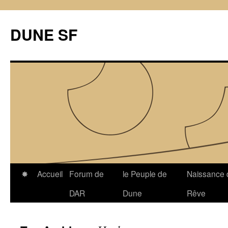
Skip
to
DUNE SF
content
✸
Accueil
Forum de
le Peuple de
Naissance 
DAR
Dune
Rêve