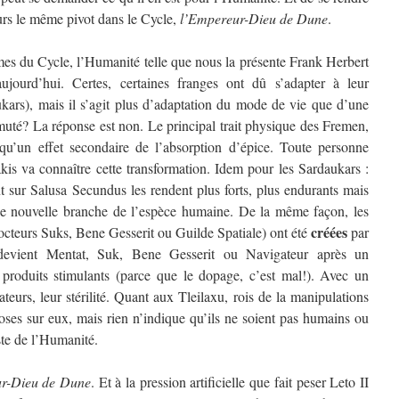
rs le même pivot dans le Cycle,
l’Empereur-Dieu de Dune
.
mes du Cycle, l’Humanité telle que nous la présente Frank Herbert
ujourd’hui. Certes, certaines franges ont dû s’adapter à leur
kars), mais il s’agit plus d’adaptation du mode de vie que d’une
/muté? La réponse est non. Le principal trait physique des Fremen,
 qu’un effet secondaire de l’absorption d’épice. Toute personne
kis va connaître cette transformation. Idem pour les Sardaukars :
nt sur Salusa Secundus les rendent plus forts, plus endurants mais
ne nouvelle branche de l’espèce humaine. De la même façon, les
créées
octeurs Suks, Bene Gesserit ou Guilde Spatiale) ont été
par
evient Mentat, Suk, Bene Gesserit ou Navigateur après un
 produits stimulants (parce que le dopage, c’est mal!). Avec un
eurs, leur stérilité. Quant aux Tleilaxu, rois de la manipulations
oses sur eux, mais rien n’indique qu’ils ne soient pas humains ou
ste de l’Humanité.
ur-Dieu de Dune
. Et à la pression artificielle que fait peser Leto II