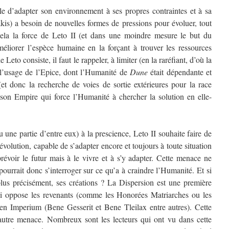
 d’adapter son environnement à ses propres contraintes et à sa
akis) a besoin de nouvelles formes de pressions pour évoluer, tout
ela la force de Leto II (et dans une moindre mesure le but du
liorer l’espèce humaine en la forçant à trouver les ressources
eto consiste, il faut le rappeler, à limiter (en la raréfiant, d’où la
) l’usage de l’Epice, dont l’Humanité de
Dune
était dépendante et
(et donc la recherche de voies de sortie extérieures pour la race
 son Empire qui force l’Humanité à chercher la solution en elle-
une partie d’entre eux) à la prescience, Leto II souhaite faire de
volution, capable de s’adapter encore et toujours à toute situation
révoir le futur mais à le vivre et à s’y adapter. Cette menace ne
ourrait donc s’interroger sur ce qu’a à craindre l’Humanité. Et si
plus précisément, ses créations ? La Dispersion est une première
qui oppose les revenants (comme les Honorées Matriarches ou les
en Imperium (Bene Gesserit et Bene Tleilax entre autres). Cette
 autre menace. Nombreux sont les lecteurs qui ont vu dans cette