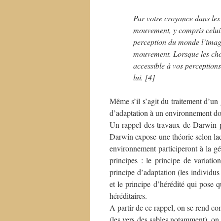
Par votre croyance dans les 
mouvement, y compris celui d
perception du monde l’image
mouvement. Lorsque les chos
accessible à vos perceptions
lui. [4]
Même s’il s’agit du traitement d’un 
d’adaptation à un environnement don
Un rappel des travaux de Darwin pe
Darwin expose une théorie selon laq
environnement participeront à la gén
principes : le principe de variatio
principe d’adaptation (les individus
et le principe d’hérédité qui pose 
héréditaires.
A partir de ce rappel, on se rend co
(les vers des sables notamment), on