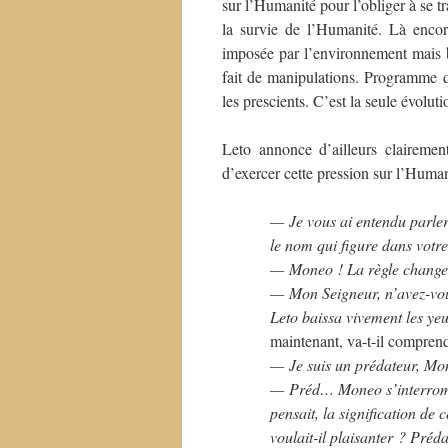
sur l’Humanité pour l’obliger à se t
la survie de l’Humanité. Là encore
imposée par l’environnement mais b
fait de manipulations. Programme q
les prescients. C’est la seule évolu
Leto annonce d’ailleurs claireme
d’exercer cette pression sur l’Human
— Je vous ai entendu parle
le nom qui figure dans votr
— Moneo ! La règle change
— Mon Seigneur, n’avez-vou
Leto baissa vivement les yeu
maintenant, va-t-il comprend
— Je suis un prédateur, Mo
— Préd… Moneo s’interrompit
pensait, la signification de
voulait-il plaisanter ? Préd