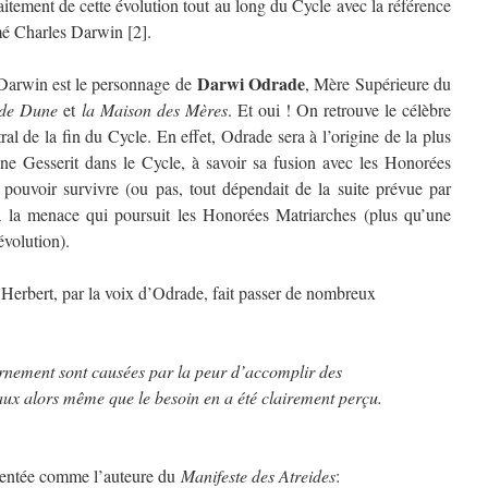
raitement de cette évolution tout au long du Cycle avec la référence
mmé Charles Darwin [2].
Darwi Odrade
à Darwin est le personnage de
, Mère Supérieure du
 de Dune
et
la Maison des Mères
. Et oui ! On retrouve le célèbre
l de la fin du Cycle. En effet, Odrade sera à l’origine de la plus
ne Gesserit dans le Cycle, à savoir sa fusion avec les Honorées
e pouvoir survivre (ou pas, tout dépendait de la suite prévue par
 à la menace qui poursuit les Honorées Matriarches (plus qu’une
évolution).
Herbert, par la voix d’Odrade, fait passer de nombreux
rnement sont causées par la peur d’accomplir des
ux alors même que le besoin en a été clairement perçu.
sentée comme l’auteure du
Manifeste des Atreides
: