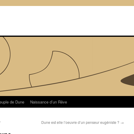
euple de Dune
Naissance d’un Rêve
?
Dune est elle l’oeuvre d’un penseur eugéniste ?
→