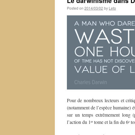
Le darwinisme dans 
Posted on
2014/03/02
by
Leto
Pour de nombreux lecteurs et criti
(notamment de l’espèce humaine) éta
sur un temps extrêmement long (pl
l’action du 1
tome et la fin du 6
to
er
e