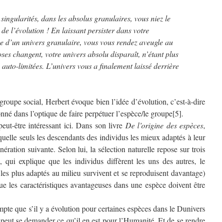
singularités, dans les absolus granulaires, vous niez le
e l’évolution ! En laissant persister dans votre
 d’un univers granulaire, vous vous rendez aveugle au
es changent, votre univers absolu disparaît, n’étant plus
 auto-limitées. L’univers vous a finalement laissé derrière
groupe social, Herbert évoque bien l’idée d’évolution, c’est-à-dire
né dans l’optique de faire perpétuer l’espèce/le groupe[5].
ut-être intéressant ici. Dans son livre
De l’origine des espèces
,
uelle seuls les descendants des individus les mieux adaptés à leur
ération suivante. Selon lui, la sélection naturelle repose sur trois
n, qui explique que les individus diffèrent les uns des autres, le
 les plus adaptés au milieu survivent et se reproduisent davantage)
que les caractéristiques avantageuses dans une espèce doivent être
mpte que s’il y a évolution pour certaines espèces dans le Dunivers
 peut se demander ce qu’il en est pour l’Humanité. Et de se rendre