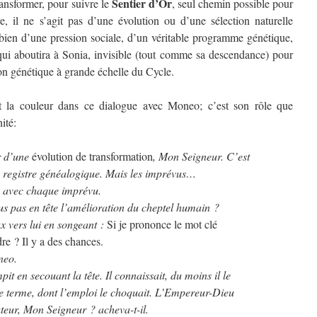
Sentier d’Or
ransformer, pour suivre le
, seul chemin possible pour
, il ne s’agit pas d’une évolution ou d’une sélection naturelle
ien d’une pression sociale, d’un véritable programme génétique,
ui aboutira à Sonia, invisible (tout comme sa descendance) pour
tion génétique à grande échelle du Cycle.
nt la couleur dans ce dialogue avec Moneo; c’est son rôle que
ité:
r d’une
évolution de transformation
, Mon Seigneur. C’est
e registre généalogique. Mais les imprévus…
 avec chaque imprévu.
s pas en tête l’amélioration du cheptel humain ?
x vers lui en songeant :
Si je prononce le mot clé
re ? Il y a des chances.
neo.
 en secouant la tête. Il connaissait, du moins il le
 ce terme, dont l’emploi le choquait. L’Empereur-Dieu
ateur, Mon Seigneur ? acheva-t-il.