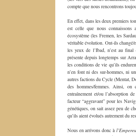
compte que nous rencontrons toujou
En effet, dans les deux premiers to
est celle que nous connaissons a
écosystème (les Fremen, les Sardau
véritable évolution. Ont-ils changé
les yeux de l’Ibad, n’est au final
présente depuis longtemps sur Arra
les conditions de vie qu’ils endure
n’en font ni des sur-hommes, ni u
autres factions du Cycle (Mentat, D
des hommes/femmes. Ainsi, on d
entraînement et/ou l’absorption de
facteur “aggravant” pour les Navigat
génétiques, on sait assez peu de ch
qu’ils aient évolués autrement du re
Nous en arrivons donc à
l’Empere