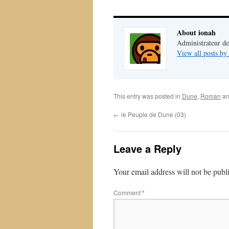
About ionah
Administrateur de
View all posts by
This entry was posted in
Dune
,
Roman
an
←
le Peuple de Dune (03)
Leave a Reply
Your email address will not be publ
Comment
*