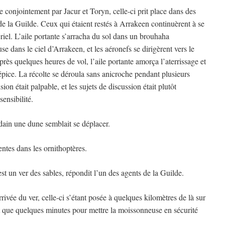
 conjointement par Jacur et Toryn, celle-ci prit place dans des
e la Guilde. Ceux qui étaient restés à Arrakeen continuèrent à se
riel. L’aile portante s’arracha du sol dans un brouhaha
e dans le ciel d’Arrakeen, et les aéronefs se dirigèrent vers le
près quelques heures de vol, l’aile portante amorça l’aterrissage et
épice. La récolte se déroula sans anicroche pendant plusieurs
sion était palpable, et les sujets de discussion était plutôt
ensibilité.
dain une dune semblait se déplacer.
sentes dans les ornithoptères.
t un ver des sables, répondit l’un des agents de la Guilde.
arrivée du ver, celle-ci s’étant posée à quelques kilomètres de là sur
t que quelques minutes pour mettre la moissonneuse en sécurité