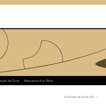
euple de Dune
Naissance d’un Rêve
le Peuple de Dune (05)
→