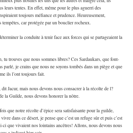
lieux plus hostiles les uns que les autres et malgré cela, ils
ous leurs tentes. En effet, même pour le plus aguerri des
inspiraient toujours méfiance et prudence. Heureusement,
s tempêtes, car protégée par un bouclier rocheux.
éterminer la conduite à tenir face aux forces qui se partageaient la
n, tu trouves que nous sommes libres? Ces Sardaukars, que font-
pas parlé, je crains que nous ne soyons tombés dans un piège et que
 ils l’ont toujours fait.
te, dit Jacur, mais nous devons nous consacrer à la récolte de l?
de la Guilde, nous devons honorer la nôtre.
ois que notre récolte d’épice sera satisfaisante pour la guilde,
vre dans ce désert, je pense que c’est un refuge sûr et puis c’est
ci que vivaient nos lointains ancêtres! Allons, nous devons nous
ous a indiqué hier soir.