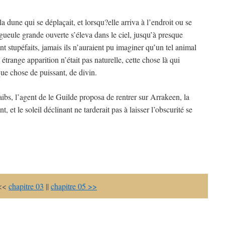
a dune qui se déplaçait, et lorsqu?elle arriva à l’endroit ou se
 gueule grande ouverte s’éleva dans le ciel, jusqu’à presque
ent stupéfaits, jamais ils n’auraient pu imaginer qu’un tel animal
t étrange apparition n’était pas naturelle, cette chose là qui
lque chose de puissant, de divin.
aibs, l’agent de le Guilde proposa de rentrer sur Arrakeen, la
nt, et le soleil déclinant ne tarderait pas à laisser l’obscurité se
<<
chapitre 03
||
chapitre 05 >>