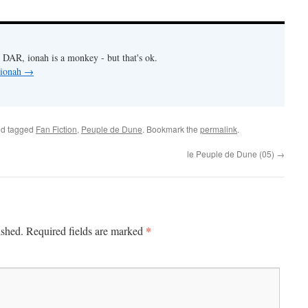
 DAR, ionah is a monkey - but that's ok.
 ionah
→
d tagged
Fan Fiction
,
Peuple de Dune
. Bookmark the
permalink
.
le Peuple de Dune (05)
→
*
ished.
Required fields are marked