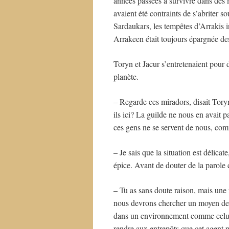
années passées à survivre dans des mi
avaient été contraints de s’abriter s
Sardaukars, les tempêtes d’Arrakis 
Arrakeen était toujours épargnée de
Toryn et Jacur s’entretenaient pour d
planète.
– Regarde ces miradors, disait Tory
ils ici? La guilde ne nous en avait 
ces gens ne se servent de nous, comme
– Je sais que la situation est délica
épice. Avant de douter de la parole 
– Tu as sans doute raison, mais une f
nous devrons chercher un moyen de vi
dans un environnement comme celui-
rendre aux entrepôts que cet agent n