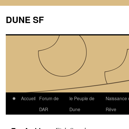
Skip
to
DUNE SF
content
✸
Accueil
Forum de
le Peuple de
Naissance 
DAR
Dune
Rêve