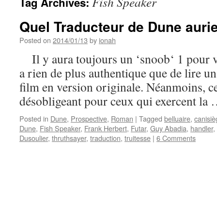
Fish Speaker
Tag Archives:
Quel Traducteur de Dune aurie
Posted on
2014/01/13
by
ionah
Il y aura toujours un ‘snoob‘ 1 pour vo
a rien de plus authentique que de lire un
film en version originale. Néanmoins, cel
désobligeant pour ceux qui exercent la
Posted in
Dune
,
Prospective
,
Roman
|
Tagged
belluaire
,
canisiè
Dune
,
Fish Speaker
,
Frank Herbert
,
Futar
,
Guy Abadia
,
handler
,
Dusoulier
,
thruthsayer
,
traduction
,
truitesse
|
6 Comments