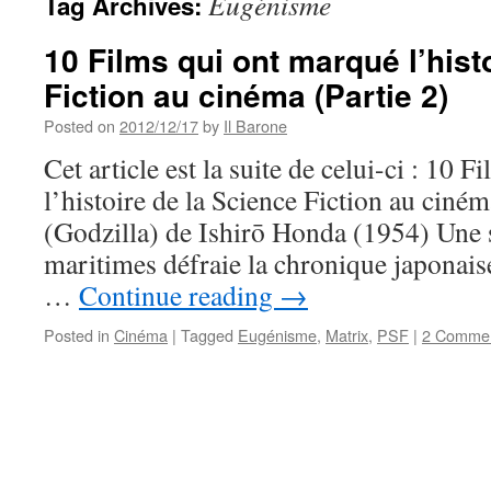
Eugénisme
Tag Archives:
10 Films qui ont marqué l’hist
Fiction au cinéma (Partie 2)
Posted on
2012/12/17
by
Il Barone
Cet article est la suite de celui-ci : 10 
l’histoire de la Science Fiction au ciné
(Godzilla) de Ishirō Honda (1954) Une s
maritimes défraie la chronique japonais
…
Continue reading
→
Posted in
Cinéma
|
Tagged
Eugénisme
,
Matrix
,
PSF
|
2 Comme