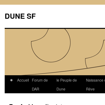
Skip
to
DUNE SF
content
✸
Accueil
Forum de
le Peuple de
Naissance 
DAR
Dune
Rêve