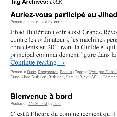
DAR
Tag Archives:
Auriez-vous participé au Jihad
Posted on
2013/11/18
by
ionah
Jihad Butlérien (voir aussi Grande Révol
contre les ordinateurs, les machines pens
conscients en 201 avant la Guilde et qui 
principal commandement figure dans la 
Continue reading
→
Posted in
Dune
,
Prospective
,
Roman
|
Tagged
Cycle par Frank 
Dune
,
Jihad Butlérien
,
Réflexion
,
Samuel Butler
,
SF
|
3 Commen
Bienvenue à bord
Posted on
2012/11/18
by
Leto
C’est à l’heure du commencement qu’il 