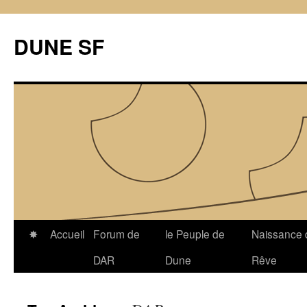
Skip
to
DUNE SF
content
✸
Accueil
Forum de
le Peuple de
Naissance 
DAR
Dune
Rêve