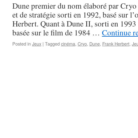
Dune premier du nom élaboré par Cryo e
et de stratégie sorti en 1992, basé sur l
Herbert. Quant à Dune II, sorti en 1993
basée sur le film de 1984 …
Continue r
Posted in
Jeux
|
Tagged
cinéma
,
Cryo
,
Dune
,
Frank Herbert
,
Je