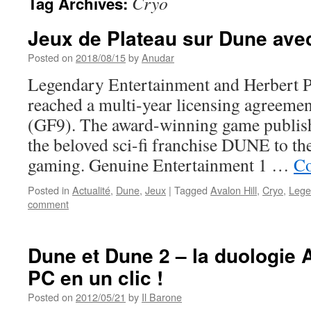
Cryo
Tag Archives:
Jeux de Plateau sur Dune ave
Posted on
2018/08/15
by
Anudar
Legendary Entertainment and Herbert 
reached a multi-year licensing agreeme
(GF9). The award-winning game publishe
the beloved sci-fi franchise DUNE to th
gaming. Genuine Entertainment 1 …
Co
Posted in
Actualité
,
Dune
,
Jeux
|
Tagged
Avalon Hill
,
Cryo
,
Lege
comment
Dune et Dune 2 – la duologie 
PC en un clic !
Posted on
2012/05/21
by
Il Barone