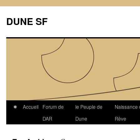
Skip
to
DUNE SF
content
✸
Accueil
Forum de
le Peuple de
Naissance 
DAR
Dune
Rêve