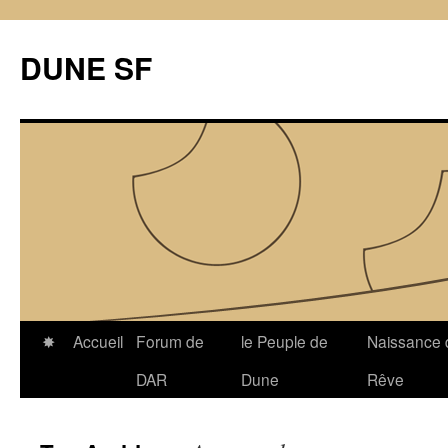
Skip
to
DUNE SF
content
✸
Accueil
Forum de
le Peuple de
Naissance 
DAR
Dune
Rêve