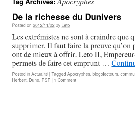
Apocryphes
Tag Archives:
De la richesse du Dunivers
Posted on
2012/11/22
by
Leto
Les extrémistes ne sont à craindre que 
supprimer. Il faut faire la preuve qu’on p
ont de mieux à offrir. Leto II, Empere
permets de faire cet emprunt …
Contin
Posted in
Actualité
|
Tagged
Apocryphes
,
blogolecteurs
,
commun
Herbert
,
Dune
,
PSF
|
1 Comment