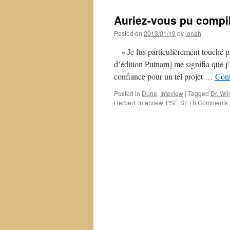
Auriez-vous pu compil
Posted on
2013/01/19
by
ionah
« Je fus particulièrement touché par
d’édition Putnam] me signifia que j’
confiance pour un tel projet …
Cont
Posted in
Dune
,
Inteview
|
Tagged
Dr. Wil
Herbert
,
Interview
,
PSF
,
SF
|
8 Comments