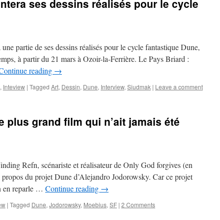
tera ses dessins réalisés pour le cycle
une partie de ses dessins réalisés pour le cycle fantastique Dune,
mps, à partir du 21 mars à Ozoir-la-Ferrière. Le Pays Briard :
Continue reading
→
,
Inteview
|
Tagged
Art
,
Dessin
,
Dune
,
Interview
,
Siudmak
|
Leave a comment
 plus grand film qui n’ait jamais été
inding Refn, scénariste et réalisateur de Only God forgives (en
à propos du projet Dune d’Alejandro Jodorowsky. Car ce projet
n en reparle …
Continue reading
→
ew
|
Tagged
Dune
,
Jodorowsky
,
Moebius
,
SF
|
2 Comments