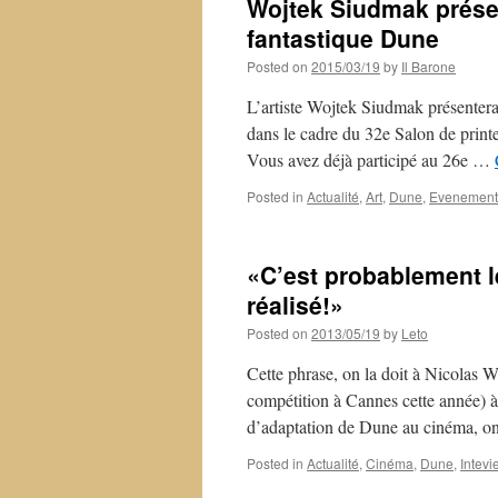
Wojtek Siudmak présen
fantastique Dune
Posted on
2015/03/19
by
Il Barone
L’artiste Wojtek Siudmak présentera 
dans le cadre du 32e Salon de printe
Vous avez déjà participé au 26e …
Posted in
Actualité
,
Art
,
Dune
,
Evenement
«C’est probablement le
réalisé!»
Posted on
2013/05/19
by
Leto
Cette phrase, on la doit à Nicolas W
compétition à Cannes cette année) 
d’adaptation de Dune au cinéma, o
Posted in
Actualité
,
Cinéma
,
Dune
,
Intevi