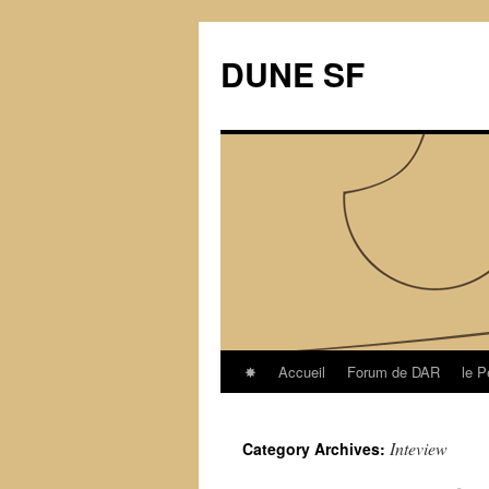
Skip
to
DUNE SF
content
✸
Accueil
Forum de DAR
le P
Inteview
Category Archives: